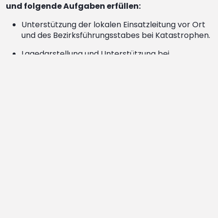
und folgende Aufgaben erfüllen:
Unterstützung der lokalen Einsatzleitung vor Ort
und des Bezirksführungsstabes bei Katastrophen.
Lagedarstellung und Unterstützung bei
umfangreichen Einsätzen,
Großschadensereignissen und Katastrophen
Ort der Einsatzleitung bei "Wassereinsätzen" und
umfangreichen Suchaktionen
Unterstützung bei regionalen
Großschadenslagen (unterhalb der
Katastrophenschwelle, beispielsweise bei
Einsätze über einen längeren Zeitraum, usw.).
Unterstützung bei hohem Einsatzvolumen
(unterhalb der Kata­strophenfälle, beispielsweise
bei vielen kleineren Ereignissen zur selben Zeit
(Hochwasser).