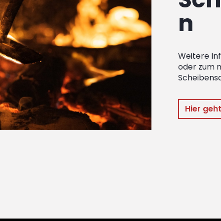
n
Weitere In
oder zum 
Scheibensch
Hier geht