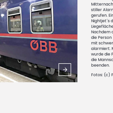
Mitternach
stiller Ala
gerufen. E
Nightjet´s
Liegefläch
Nachdem de
die Person
mit schwer
alarmiert. 
wurde die 
die Mannsc
beenden.
Fotos: (c)