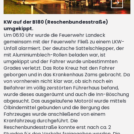
KW auf der B180 (Reschenbundesstraße)
umgekippt.
Um 06:10 Uhr wurde die Feuerwehr Landeck
gemeinsam mit der Feuerwehr Fließ zu einem LKW-
Unfall alarmiert. Der deutsche Sattelschlepper, der
mit Aluminiumblech-Rollen beladen war, ist
umgekippt und der Fahrer wurde unbestimmten
Grades verletzt. Das Rote Kreuz hat den Fahrer
geborgen und in das Krankenhaus Zams gebracht. Da
von vornherein nicht klar war, ob sich noch ein
Beifahrer im völlig zerstörten Führerhaus befand,
wurde dieses ausgeräumt und auch die Inn-Böschung
abgesucht. Das ausgelaufene Motoröl wurde mittels
Ölbindemittel gebunden und die Bergung des
Fahrzeuges wurde anschließend von einem
Kranfahrzeug durchgeführt. Die
Reschenbundesstraße konnte erst nach ca. 2
Stunden für den Verkehr freigegeben werden. Die