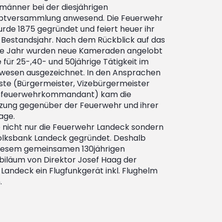
änner bei der diesjährigen
ptversammlung anwesend. Die Feuerwehr
rde 1875 gegründet und feiert heuer ihr
s Bestandsjahr. Nach dem Rückblick auf das
e Jahr wurden neue Kameraden angelobt
für 25-,40- und 50jährige Tätigkeit im
wesen ausgezeichnet. In den Ansprachen
ste (Bürgermeister, Vizebürgermeister
ksfeuerwehrkommandant) kam die
ung gegenüber der Feuerwehr und ihrer
age.
 nicht nur die Feuerwehr Landeck sondern
olksbank Landeck gegründet. Deshalb
iesem gemeinsamen 130jährigen
biläum von Direktor Josef Haag der
Landeck ein Flugfunkgerät inkl. Flughelm
.