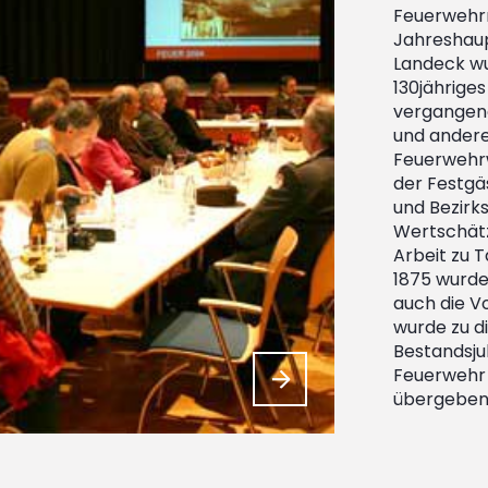
Feuerwehrm
Jahreshau
Landeck wu
130jährige
vergangen
und andere 
Feuerwehr
der Festgä
und Bezir
Wertschätz
Arbeit zu T
1875 wurde
auch die V
wurde zu d
Bestandsju
Feuerwehr 
übergeben