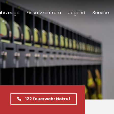
ahrzeuge
Einsatzzentrum
Jugend
Service
122
Feuerwehr Notruf