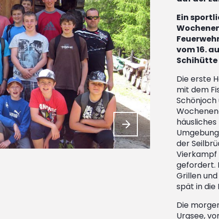
Ein sport
Wochenen
Feuerwehr
vom 16. au
Schihütte
Die erste 
mit dem Fis
Schönjoch
Wochenendq
häusliches
Umgebung 
der Seilbr
Vierkampf 
gefordert.
Grillen un
spät in die
Die morge
Urgsee, vo