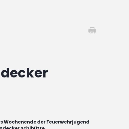
ndecker
es Wochenende der Feuerwehrjugend
andecker Schihütte