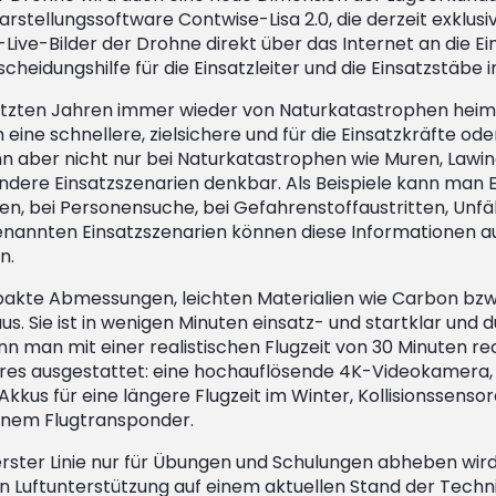
rstellungssoftware Contwise-Lisa 2.0, die derzeit exklus
Live-Bilder der Drohne direkt über das Internet an die E
tscheidungshilfe für die Einsatzleiter und die Einsatzstäbe 
etzten Jahren immer wieder von Naturkatastrophen heimg
n eine schnellere, zielsichere und für die Einsatzkräfte o
n aber nicht nur bei Naturkatastrophen wie Muren, Lawine
 andere Einsatzszenarien denkbar. Als Beispiele kann man
en, bei Personensuche, bei Gefahrenstoffaustritten, Unf
genannten Einsatzszenarien können diese Informationen au
n.
pakte Abmessungen, leichten Materialien wie Carbon bzw
us. Sie ist in wenigen Minuten einsatz- und startklar und
 man mit einer realistischen Flugzeit von 30 Minuten re
res ausgestattet: eine hochauflösende 4K-Videokamera, 
kus für eine längere Flugzeit im Winter, Kollisionssenso
 einem Flugtransponder.
 erster Linie nur für Übungen und Schulungen abheben wird
 Luftunterstützung auf einem aktuellen Stand der Techni