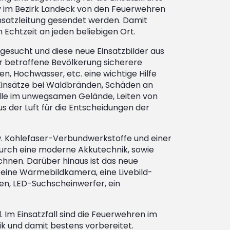
iv im Bezirk Landeck von den Feuerwehren
insatzleitung gesendet werden. Damit
in Echtzeit an jeden beliebigen Ort.
esucht und diese neue Einsatzbilder aus
der betroffene Bevölkerung sicherere
n, Hochwasser, etc. eine wichtige Hilfe
 Einsätze bei Waldbränden, Schäden an
älle im unwegsamen Gelände, Leiten von
s der Luft für die Entscheidungen der
. Kohlefaser-Verbundwerkstoffe und einer
 durch eine moderne Akkutechnik, sowie
chnen. Darüber hinaus ist das neue
eine Wärmebildkamera, eine Livebild-
ren, LED-Suchscheinwerfer, ein
. Im Einsatzfall sind die Feuerwehren im
k und damit bestens vorbereitet.