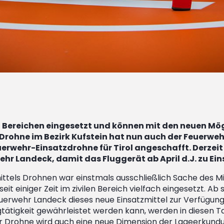
 Bereichen eingesetzt und können mit den neuen Mögl
n Drohne im Bezirk Kufstein hat nun auch der Feuerweh
euerwehr-Einsatzdrohne für Tirol angeschafft. Derzei
ehr Landeck, damit das Fluggerät ab April d.J. zu Ei
ttels Drohnen war einstmals ausschließlich Sache des Mil
it einiger Zeit im zivilen Bereich vielfach eingesetzt. Ab
erwehr Landeck dieses neue Einsatzmittel zur Verfügung.
tätigkeit gewährleistet werden kann, werden in diesen T
er Drohne wird auch eine neue Dimension der Lageerkundu